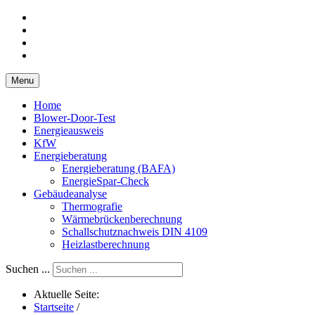
Menu
Home
Blower-Door-Test
Energieausweis
KfW
Energieberatung
Energieberatung (BAFA)
EnergieSpar-Check
Gebäudeanalyse
Thermografie
Wärmebrückenberechnung
Schallschutznachweis DIN 4109
Heizlastberechnung
Suchen ...
Aktuelle Seite:
Startseite
/