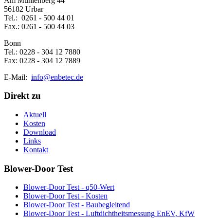
Am Mühlenberg 44
56182 Urbar
Tel.: 0261 - 500 44 01
Fax.: 0261 - 500 44 03
Bonn
Tel.: 0228 - 304 12 7880
Fax: 0228 - 304 12 7889
E-Mail:
info@enbetec.de
Direkt zu
Aktuell
Kosten
Download
Links
Kontakt
Blower-Door Test
Blower-Door Test - q50-Wert
Blower-Door Test - Kosten
Blower-Door Test - Baubegleitend
Blower-Door Test - Luftdichtheitsmessung EnEV, KfW