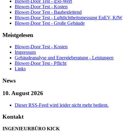
Blower-Door Test - q50-Wert
Blower-Door Test - Kosten
Blower-Door Test - Baubegleitend
Blower-Door Test - Luftdichtheitsmessung EnEV, KfW
Blower-Door Test - Große Gebäude
Meistgelesen
Blower-Door Test - Kosten
Impressum
Gebäudeanalyse und Energieberatung - Leistungen
Blower-Door Test - Pflicht
Links
News
10. August 2026
Dieser RSS-Feed wird leider nicht mehr bedient.
Kontakt
INGENIEURBÜRO KICK