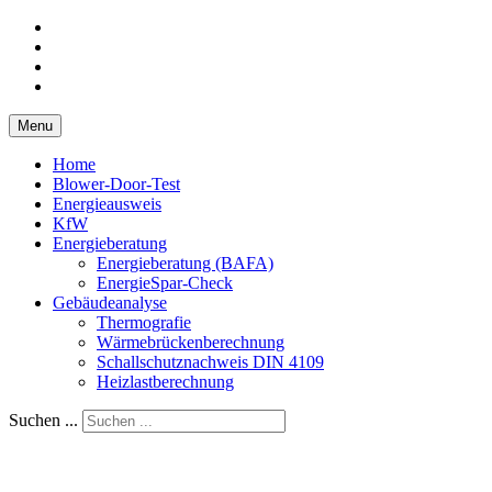
Menu
Home
Blower-Door-Test
Energieausweis
KfW
Energieberatung
Energieberatung (BAFA)
EnergieSpar-Check
Gebäudeanalyse
Thermografie
Wärmebrückenberechnung
Schallschutznachweis DIN 4109
Heizlastberechnung
Suchen ...
Ingenieurbüro Kick