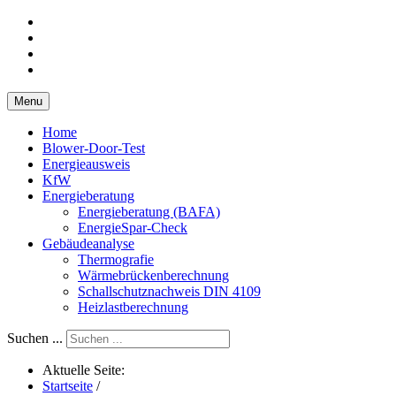
Menu
Home
Blower-Door-Test
Energieausweis
KfW
Energieberatung
Energieberatung (BAFA)
EnergieSpar-Check
Gebäudeanalyse
Thermografie
Wärmebrückenberechnung
Schallschutznachweis DIN 4109
Heizlastberechnung
Suchen ...
Aktuelle Seite:
Startseite
/