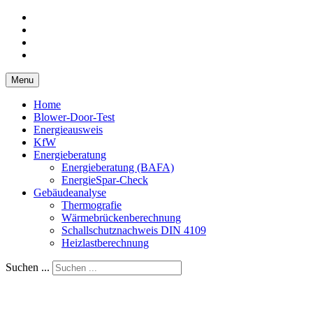
Menu
Home
Blower-Door-Test
Energieausweis
KfW
Energieberatung
Energieberatung (BAFA)
EnergieSpar-Check
Gebäudeanalyse
Thermografie
Wärmebrückenberechnung
Schallschutznachweis DIN 4109
Heizlastberechnung
Suchen ...
Ingenieurbüro Kick