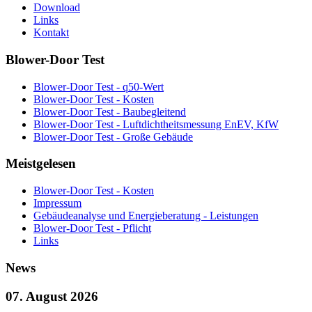
Download
Links
Kontakt
Blower-Door Test
Blower-Door Test - q50-Wert
Blower-Door Test - Kosten
Blower-Door Test - Baubegleitend
Blower-Door Test - Luftdichtheitsmessung EnEV, KfW
Blower-Door Test - Große Gebäude
Meistgelesen
Blower-Door Test - Kosten
Impressum
Gebäudeanalyse und Energieberatung - Leistungen
Blower-Door Test - Pflicht
Links
News
07. August 2026