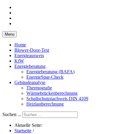
Menu
Home
Blower-Door-Test
Energieausweis
KfW
Energieberatung
Energieberatung (BAFA)
EnergieSpar-Check
Gebäudeanalyse
Thermografie
Wärmebrückenberechnung
Schallschutznachweis DIN 4109
Heizlastberechnung
Suchen ...
Aktuelle Seite:
Startseite
/