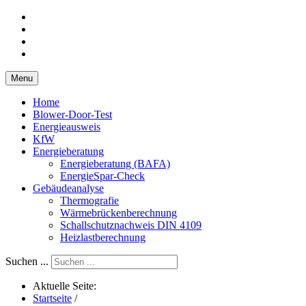
Menu
Home
Blower-Door-Test
Energieausweis
KfW
Energieberatung
Energieberatung (BAFA)
EnergieSpar-Check
Gebäudeanalyse
Thermografie
Wärmebrückenberechnung
Schallschutznachweis DIN 4109
Heizlastberechnung
Suchen ...
Aktuelle Seite:
Startseite
/